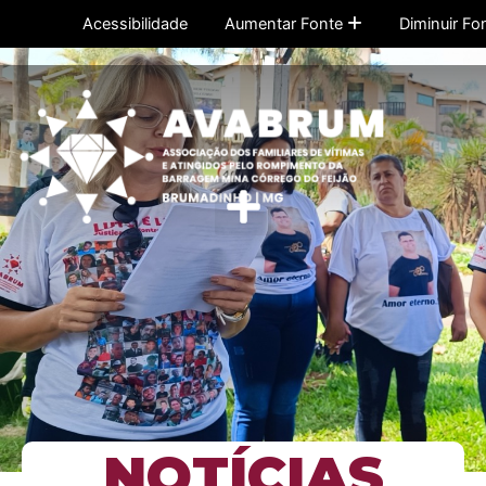
Ir
Acessibilidade
Aumentar Fonte
Diminuir Fo
para
o
conteúdo
Menu
NOTÍCIAS