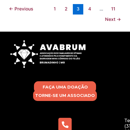
←
Previous
1
2
3
4
…
11
Next
→
FAÇA UMA DOAÇÃO
TORNE-SE UM ASSOCIADO
Te
(3